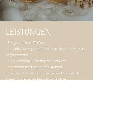
LEISTUNGEN
- Erstgespräch per Telefon
- Individuelles Angebot, das auf euch und eure Wünsche
abgestimmt ist
- Mein Wedding Guide als Druck per Post
- Kennenlerngespräch vor der Hochzeit
- Zubuchbar: Kennenlernshooting und Gästegalerie
- Best Of ca. eine Woche nach der Hochzeit
- Passwortgeschützte Onlinegalerie zum Download der
Bilder
- Nachhaltige Holzbox mit graviertem USB-Stick &
Drucken ab 6 Stunden