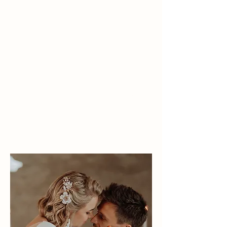
Mein Ziel ist es, mit meinen
Bildern unvergessliche
Erinnerungen für euch zu
schaffen. Um das zu erreichen,
ist es für mich besonders wichtig,
euch und eure Geschichte
kennenzulernen.
Was macht euch aus, was ist
euch wichtig, wofür steht ihr?