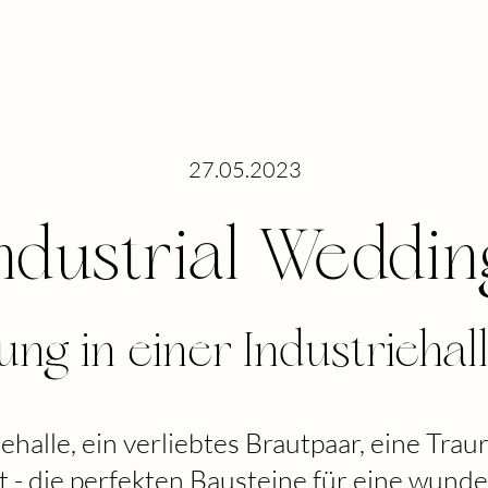
27.05.2023
ndustrial Weddin
ng in einer Industriehall
iehalle, ein verliebtes Brautpaar, eine Tra
t - die perfekten Bausteine für eine wund